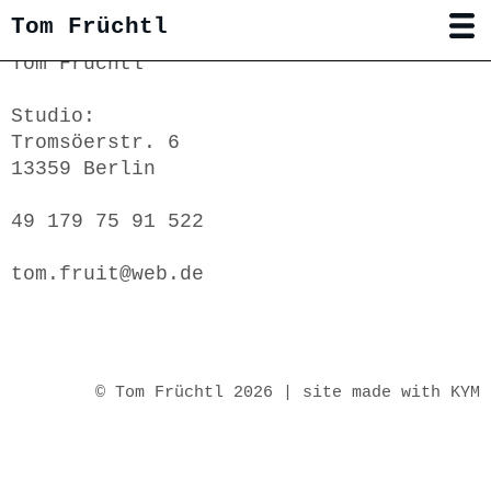
Tom Früchtl
Tom Früchtl
Malerei
Studio:
Drecksbilder
Tromsöerstr. 6
lowfidelity
13359 Berlin
Arbeiten auf Pappe
49 179 75 91 522
dreidimensionale Gemälde‚
forthoseabouttorock
tom.fruit@web.de
hybrid
In Situ
Ausstellungsansichten
© Tom Früchtl 2026 |
site made with KYM
Texte
Katalog