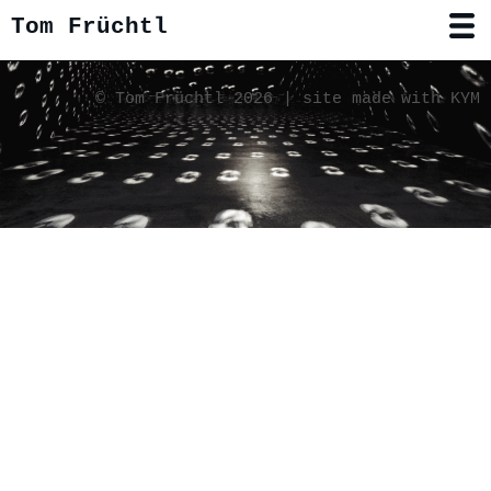
Tom Früchtl
Malerei
© Tom Früchtl 2026 |
site made with KYM
Drecksbilder
lowfidelity
Arbeiten auf Pappe
dreidimensionale Gemälde‚
forthoseabouttorock
hybrid
In Situ
Ausstellungsansichten
Texte
Katalog